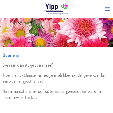
Ga
direct
naar
de
hoofdinhoud
Over mij
Even een klein stukje over mij zelf.
Ik ben Patrick Claassen en heb jaren als bloembinder gewerkt en bij
een bloemen groothandel.
Na een aantal jaren in het fruit te hebben gezeten, bleef een eigen
bloemenwinkel trekken.