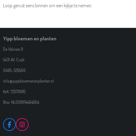
Loop gerust eens binnen om een kijkje te nemen.
Yipp bloemen en planten
De Valuwe 9
5431 AV Cuijk
0485-325566
info@yippbloemenenplanten.nl
KvK: 72578815
Btw: NL001874484B54
F
I
A
N