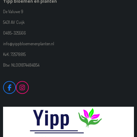
Yipp bloemen en planten
De Valuwe 9
5431 AV Cuijk
0485-325566
info@yippbloemenenplanten.nl
KvK: 72578815
Btw: NL001874484B54
F
I
A
N
C
S
E
T
B
A
O
G
O
R
K
A
M