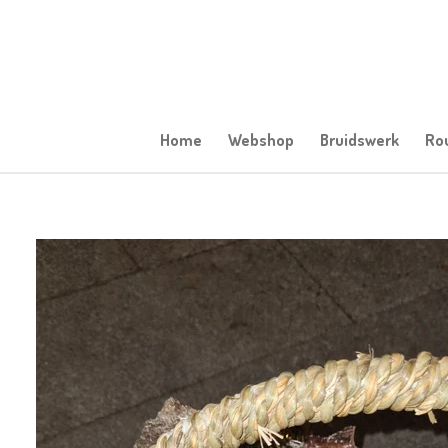
Ga
direct
naar
de
hoofdinhoud
Home
Webshop
Bruidswerk
Ro