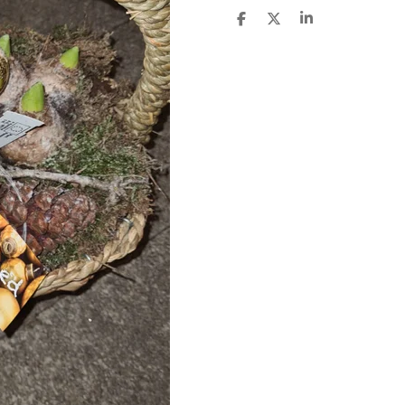
D
D
S
E
E
H
L
E
A
E
L
R
N
E