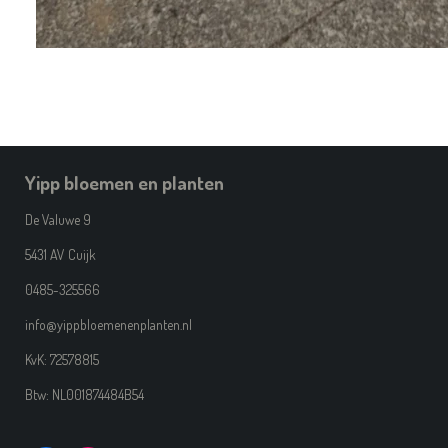
Yipp bloemen en planten
De Valuwe 9
5431 AV Cuijk
0485-325566
info@yippbloemenenplanten.nl
KvK: 72578815
Btw: NL001874484B54