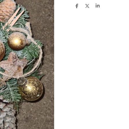
D
D
S
E
E
H
L
E
A
E
L
R
N
E