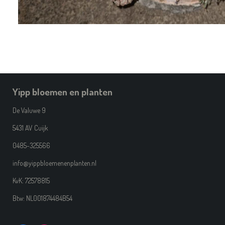
Yipp bloemen en planten
De Valuwe 9
5431 AV Cuijk
0485-325566
info@yippbloemenenplanten.nl
KvK: 72578815
Btw: NL001874484B54