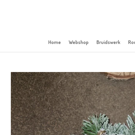
Ga
direct
naar
de
hoofdinhoud
Home
Webshop
Bruidswerk
Ro