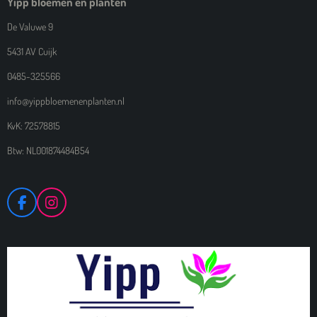
Yipp bloemen en planten
De Valuwe 9
5431 AV Cuijk
0485-325566
info@yippbloemenenplanten.nl
KvK: 72578815
Btw: NL001874484B54
F
I
A
N
C
S
E
T
B
A
O
G
O
R
K
A
M